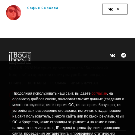
Софья Сараева
©
2015 -2026
Интернет-проект журнала "Балтийский
Бродвей" о городской поп-культуре Калининграда.
О САЙТЕ
КОНТАКТЫ
РЕКЛАМА
ЧИТАТЬ ЖУРНАЛ
Продолжая использовать наш сайт, вы даете
согласие
. на
Политика конфиденциальности
!
обработку файлов cookie, пользовательских данных (сведения о
Информация о проведении СОУТ
местонахождении, тип и версия ОС, тип и версия браузера, тип
!
устройства и разрешение его экрана, источник, откуда пришел
Данный сайт не предназначен для просмотра лицам
16+
на сайт пользователь, с какого сайта или по какой рекламе, язык
младше 16 лет.
ОС и браузера, какие страницы открывает и на какие кнопки
нажимает пользователь, IP-адрес) в целях функционирования
сайта, проведения ретаргетинга и проведения статических