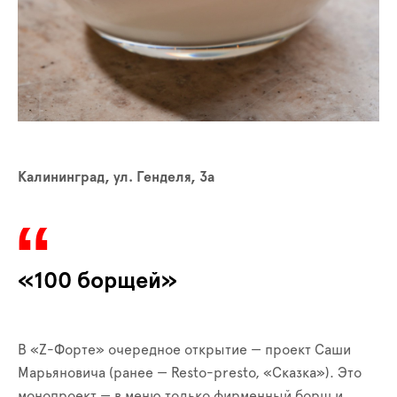
Калининград, ул. Генделя, 3а
«100 борщей»
В «Z-Форте» очередное открытие — проект Саши
Марьяновича (ранее — Resto-presto, «Сказка»). Это
монопроект — в меню только фирменный борщ и