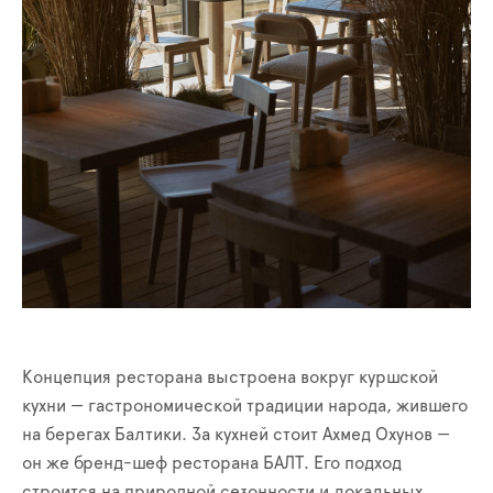
Концепция ресторана выстроена вокруг куршской
кухни — гастрономической традиции народа, жившего
на берегах Балтики. За кухней стоит Ахмед Охунов —
он же бренд-шеф ресторана БАЛТ. Его подход
строится на природной сезонности и локальных