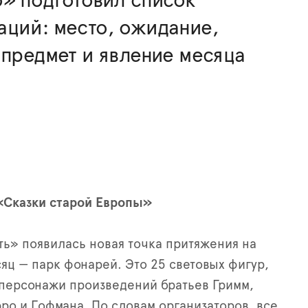
» подготовил список
аций: место, ожидание,
 предмет и явление месяца
«Сказки старой Европы»
ь» появилась новая точка притяжения на
ц — парк фонарей. Это 25 световых фигур,
персонажи произведений братьев Гримм,
ро и Гофмана. По словам организаторов, все