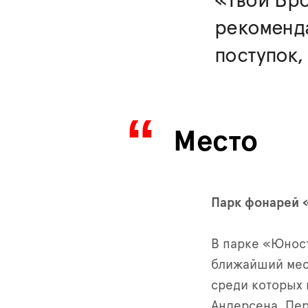
«Твой Бро
рекоменд
поступок,
Место
Парк фонарей 
В парке «Юност
ближайший меся
среди которых 
Андерсена, Пер