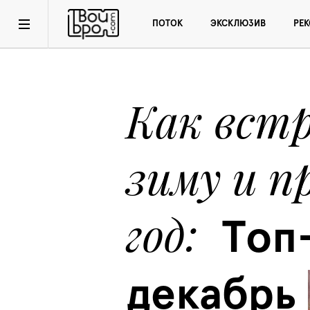
ПОТОК
ЭКСКЛЮЗИВ
РЕ
Как вст
зиму и п
год
Топ-
декабрь