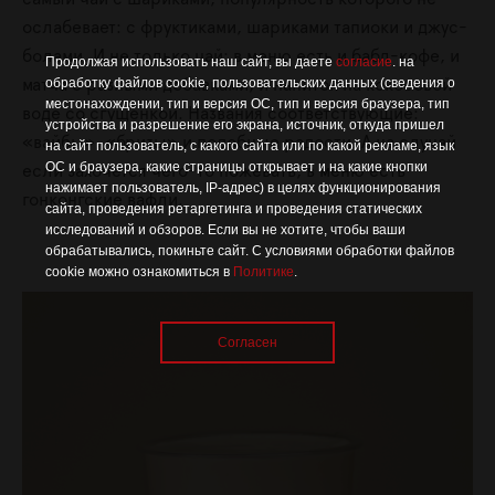
ослабевает: с фруктиками, шариками тапиоки и джус-
болами. И не только чай: в меню есть и бабл-кофе, и
Продолжая использовать наш сайт, вы даете
согласие
. на
обработку файлов cookie, пользовательских данных (сведения о
матча с разными добавками, и напиток на кокосовой
местонахождении, тип и версия ОС, тип и версия браузера, тип
воде со сгущёнкой. Названия соответствующие:
устройства и разрешение его экрана, источник, откуда пришел
«вайбы», «бризы» и подобные радости. А на случай
на сайт пользователь, с какого сайта или по какой рекламе, язык
ОС и браузера, какие страницы открывает и на какие кнопки
если захочется чего-то пожевать, в меню есть
нажимает пользователь, IP-адрес) в целях функционирования
гонконгские вафли.
сайта, проведения ретаргетинга и проведения статических
исследований и обзоров. Если вы не хотите, чтобы ваши
обрабатывались, покиньте сайт. С условиями обработки файлов
cookie можно ознакомиться в
Политике
.
Согласен