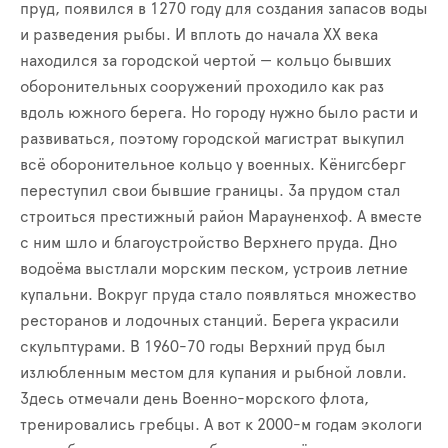
пруд, появился в 1270 году для создания запасов воды
и разведения рыбы. И вплоть до начала XX века
находился за городской чертой — кольцо бывших
оборонительных сооружений проходило как раз
вдоль южного берега. Но городу нужно было расти и
развиваться, поэтому городской магистрат выкупил
всё оборонительное кольцо у военных. Кёнигсберг
переступил свои бывшие границы. За прудом стал
строиться престижный район Марауненхоф. А вместе
с ним шло и благоустройство Верхнего пруда. Дно
водоёма выстлали морским песком, устроив летние
купальни. Вокруг пруда стало появляться множество
ресторанов и лодочных станций. Берега украсили
скульптурами. В 1960-70 годы Верхний пруд был
излюбленным местом для купания и рыбной ловли.
Здесь отмечали день Военно-морского флота,
тренировались гребцы. А вот к 2000-м годам экологи