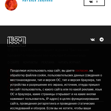
Наталья Зазулина
©
2015 -2026
Интернет-проект журнала "Балтийский
Бродвей" о городской поп-культуре Калининграда.
О САЙТЕ
КОНТАКТЫ
РЕКЛАМА
ЧИТАТЬ ЖУРНАЛ
Продолжая использовать наш сайт, вы даете
согласие
. на
Политика конфиденциальности
!
обработку файлов cookie, пользовательских данных (сведения о
Информация о проведении СОУТ
местонахождении, тип и версия ОС, тип и версия браузера, тип
!
устройства и разрешение его экрана, источник, откуда пришел
Данный сайт не предназначен для просмотра лицам
16+
на сайт пользователь, с какого сайта или по какой рекламе, язык
младше 16 лет.
ОС и браузера, какие страницы открывает и на какие кнопки
нажимает пользователь, IP-адрес) в целях функционирования
сайта, проведения ретаргетинга и проведения статических
исследований и обзоров. Если вы не хотите, чтобы ваши
Сетевое издание «Твой Бро», реестровая запись о