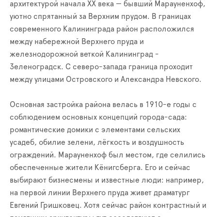
архитектурой начала XX века — бывший Марауненхоф,
уютно спрятанный за Верхним прудом. В границах
современного Калининграда район расположился
между набережной Верхнего пруда и
железнодорожной веткой Калининград -
Зеленоградск. С северо-запада граница проходит
между улицами Островского и Александра Невского.
Основная застройка района велась в 1910-е годы с
соблюдением основных концепций города-сада:
романтические домики с элементами сельских
усадеб, обилие зелени, лёгкость и воздушность
ограждений. Марауненхоф был местом, где селились
обеспеченные жители Кёнигсберга. Его и сейчас
выбирают бизнесмены и известные люди: например,
на первой линии Верхнего пруда живет драматург
Евгений Гришковец. Хотя сейчас район контрастный и