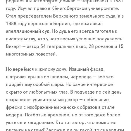
родился в Инстербурге (сейчас — Черняховск) в 1831
году. Изучал право в Кёнигсбергском университете.
Стал председателем Верховного земельного суда, а в
1888 году переехал в Берлин, где возглавил
апелляционный суд. Но душа его всегда тяготела к
писательству, что у него весьма успешно получалось.
Вихерт — автор 34 театральных пьес, 28 романов и 15
многотомных повестей.
Но вернёмся к жилому дому. Изящный фасад,
шатровая крыша со шпилем, черепица — всё это
придаёт ему особый шарм. Но самое интересное
скрыто от любопытных глаз. В подъезде по сей день
сохранился удивительный декор — небольшие
фрески с изображением женских образов в стиле
модерн. Потёртые временем, но от того даже более
уютные и загадочные. Кто тот автор, что поместил
рисунки на стену? Заложил ли он какой-то символизм