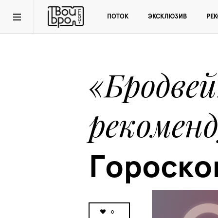
ПОТОК
ЭКСКЛЮЗИВ
РЕ
«Бродвей»
рекомен
Гороско
0