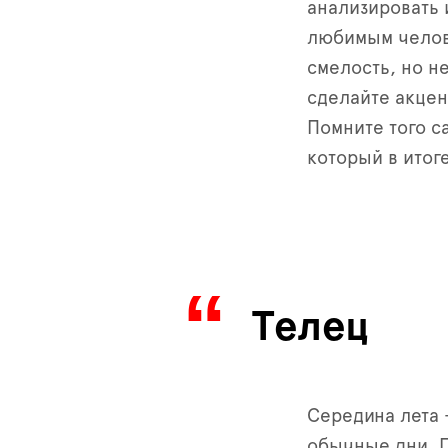
анализировать 
любимым челове
смелость, но н
сделайте акцен
Помните того с
который в итог
Телец
Середина лета 
обычные дни. П