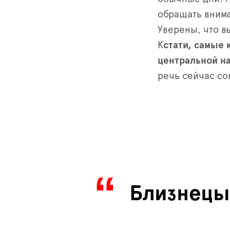
обращать внима
Уверены, что в
К
стати, самые 
центральной на
речь сейчас со
Близнецы