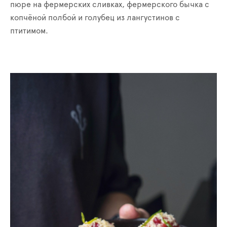
пюре на фермерских сливках, фермерского бычка с
копчёной полбой и голубец из лангустинов с
птитимом.