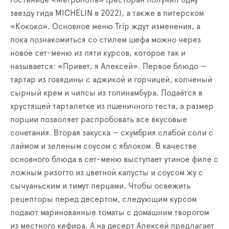
гостинице «Метрополь» (ресторан получил одну
звезду гида MICHELIN в 2022), а также в питерском
«Кококо». Основное меню Trip ждут изменения, а
пока познакомиться со стилем шефа можно через
новое сет-меню из пяти курсов, которое так и
называется: «Привет, я Алексей». Первое блюдо —
тартар из говядины с аджикой и горчицей, копченый
сырный крем и чипсы из топинамбура. Подаётся в
хрустящей тарталетке из пшеничного теста, а размер
порции позволяет распробовать все вкусовые
сочетания. Вторая закуска — скумбрия слабой соли с
лаймом и зеленым соусом с яблоком. В качестве
основного блюда в сет-меню выступает утиное филе с
ложным ризотто из цветной капусты и соусом жу с
сычуаньским и тимут перцами. Чтобы освежить
рецепторы перед десертом, следующим курсом
подают маринованные томаты с домашним творогом
из местного кефира. А на десерт Алексей предлагает