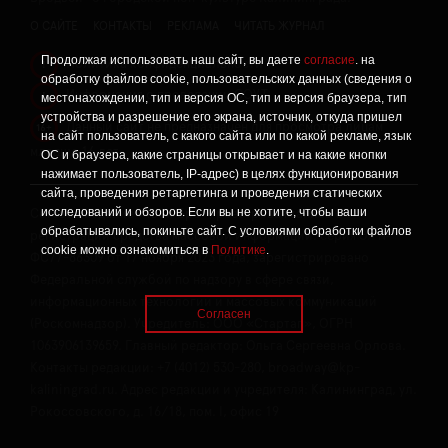
О САЙТЕ
КОНТАКТЫ
РЕКЛАМА
ЧИТАТЬ ЖУРНАЛ
Продолжая использовать наш сайт, вы даете
согласие
. на
Политика конфиденциальности
!
обработку файлов cookie, пользовательских данных (сведения о
Информация о проведении СОУТ
местонахождении, тип и версия ОС, тип и версия браузера, тип
!
устройства и разрешение его экрана, источник, откуда пришел
Данный сайт не предназначен для просмотра лицам
16+
на сайт пользователь, с какого сайта или по какой рекламе, язык
младше 16 лет.
ОС и браузера, какие страницы открывает и на какие кнопки
нажимает пользователь, IP-адрес) в целях функционирования
сайта, проведения ретаргетинга и проведения статических
исследований и обзоров. Если вы не хотите, чтобы ваши
Сетевое издание «Твой Бро», реестровая запись о
обрабатывались, покиньте сайт. С условиями обработки файлов
регистрации средства массовой информации: серия Эл №
cookie можно ознакомиться в
Политике
.
ФС77-86309 от 17 ноября 2023 года, зарегистрировано
Федеральной службой по надзору в сфере связи,
информационных технологий и массовых коммуникаций
Согласен
(Роскомнадзор). Учредитель: ООО «Стартап», ОГРН
1063906139659. Главный редактор: Ольга Сергеевна Орлова.
Контакты редакции: +7 (4012) 530-280, broadway@kp-
kaliningrad.ru. Адрес редакции и учредителя: Калининград, ул.
Рокоссовского, д. 16/18, пом. I, офис 19