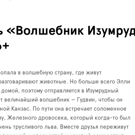
ь «Волшебник Изумру
6+
опала в волшебную страну, где живут
азговаривают животные. Но больше всего Элли
я домой, поэтому отправляется в Изумрудный
ёт величайший волшебник — Гудвин, чтобы он
дной Канзас. По пути она встречает соломенное
у, Железного дровосека, который когда-то был
чень трусливого льва. Вместе друзья переживут