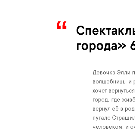
Спектакл
города» 
Девочка Элли п
волшебницы и р
хочет вернутьс
город, где жив
вернул её в ро
пугало Страшил
человеком, и о