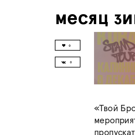
месяц з
0
«Твой Бро
мероприят
пропускат