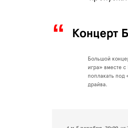
Концерт 
Большой концер
игра» вместе с
поплакать под 
драйва.
4 и 5 декабря, 20:00
, от