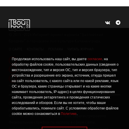
©
2015 -2026
Интернет-проект журнала "Балтийский
Бродвей" о городской поп-культуре Калининграда.
О САЙТЕ
КОНТАКТЫ
РЕКЛАМА
ЧИТАТЬ ЖУРНАЛ
Продолжая использовать наш сайт, вы даете
согласие
. на
Политика конфиденциальности
!
обработку файлов cookie, пользовательских данных (сведения о
Информация о проведении СОУТ
местонахождении, тип и версия ОС, тип и версия браузера, тип
!
устройства и разрешение его экрана, источник, откуда пришел
Данный сайт не предназначен для просмотра лицам
16+
на сайт пользователь, с какого сайта или по какой рекламе, язык
младше 16 лет.
ОС и браузера, какие страницы открывает и на какие кнопки
нажимает пользователь, IP-адрес) в целях функционирования
сайта, проведения ретаргетинга и проведения статических
исследований и обзоров. Если вы не хотите, чтобы ваши
Сетевое издание «Твой Бро», реестровая запись о
обрабатывались, покиньте сайт. С условиями обработки файлов
регистрации средства массовой информации: серия Эл №
cookie можно ознакомиться в
Политике
.
ФС77-86309 от 17 ноября 2023 года, зарегистрировано
Федеральной службой по надзору в сфере связи,
информационных технологий и массовых коммуникаций