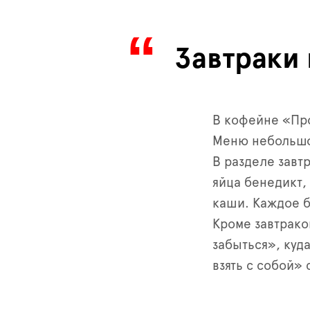
Завтраки
В кофейне «Про
Меню небольшое
В разделе завт
яйца бенедикт,
каши. Каждое б
Кроме завтрако
забыться», куд
взять с собой»