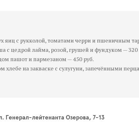
х яиц с рукколой, томатами черри и пшеничным тар
ша с цедрой лайма, розой, грушей и фундуком — 320 
йцом пашот и пармезаном — 450 руб.
ом хлебе на закваске с сулугуни, запечёнными пер
.
л. Генерал-лейтенанта Озерова, 7-13