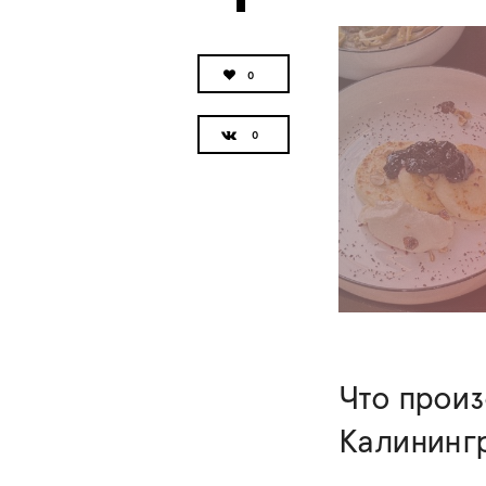
0
Что прои
Калинингр