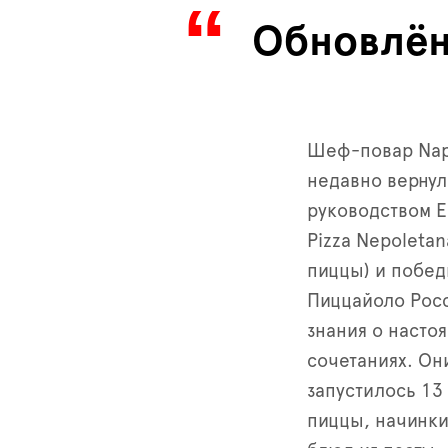
Обновлён
Шеф-повар Napo
недавно вернул
руководством Е
Pizza Nepoleta
пиццы) и побед
Пиццайоло Росс
знания о насто
сочетаниях. Он
запустилось 13
пиццы, начинки