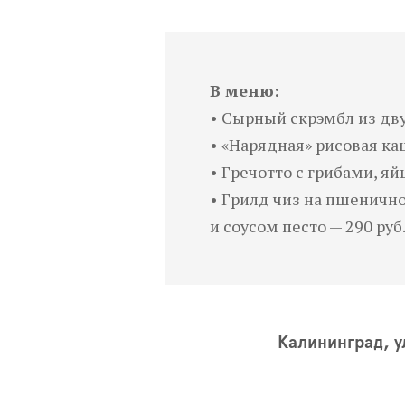
В меню:
• Сырный скрэмбл из дву
• «Нарядная» рисовая ка
• Гречотто с грибами, я
• Грилд чиз на пшеничн
и соусом песто — 290 руб
Калининград, у