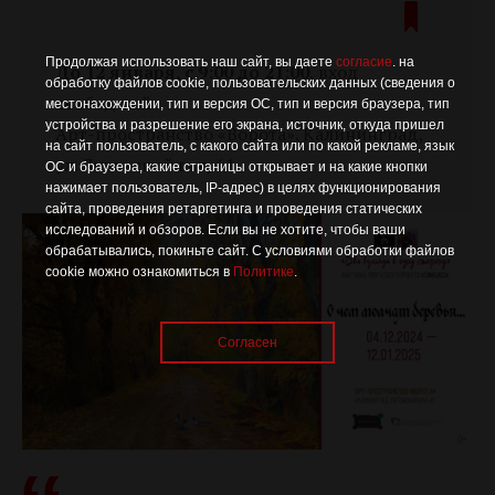
Продолжая использовать наш сайт, вы даете
согласие
. на
До 12 января, с 9:00 до 21:00
, вход
обработку файлов cookie, пользовательских данных (сведения о
свободный
местонахождении, тип и версия ОС, тип и версия браузера, тип
устройства и разрешение его экрана, источник, откуда пришел
Арт-пространство «Ворота». Калининград,
на сайт пользователь, с какого сайта или по какой рекламе, язык
ул. Литовский вал, 61
ОС и браузера, какие страницы открывает и на какие кнопки
нажимает пользователь, IP-адрес) в целях функционирования
сайта, проведения ретаргетинга и проведения статических
исследований и обзоров. Если вы не хотите, чтобы ваши
обрабатывались, покиньте сайт. С условиями обработки файлов
cookie можно ознакомиться в
Политике
.
Согласен