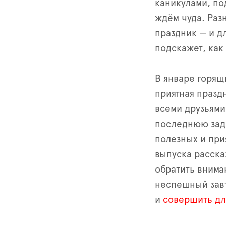
каникулами, по
ждём чуда. Раз
праздник — и д
подскажет, как 
В январе горящ
приятная праздн
всеми друзьями
последнюю зада
полезных и при
выпуска рассказ
обратить вним
неспешный завт
и
совершить дл