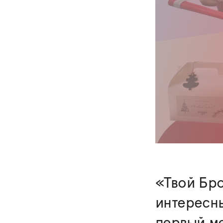
«Твой Бро
интересн
первый ме