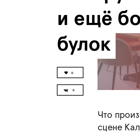
и ещё бо
булок
0
Что прои
сцене Кал