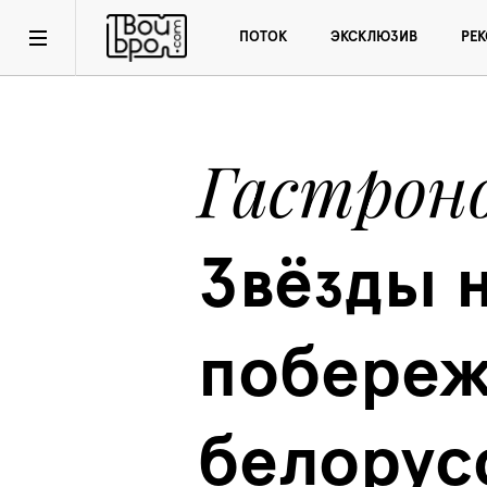
ПОТОК
ЭКСКЛЮЗИВ
РЕ
Гастрон
Звёзды н
побережь
белорусс