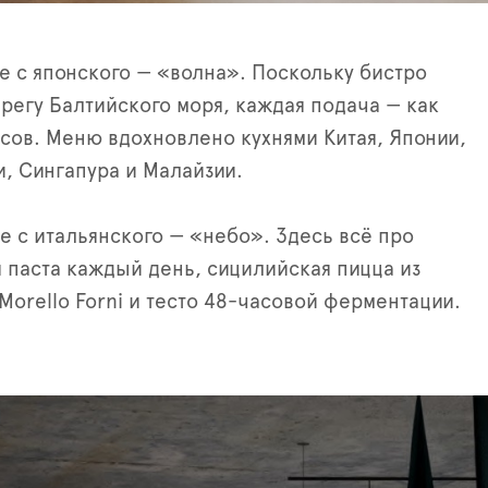
е с японского — «волна». Поскольку бистро
ерегу Балтийского моря, каждая подача — как
усов. Меню вдохновлено кухнями Китая, Японии,
и, Сингапура и Малайзии.
де с итальянского — «небо». Здесь всё про
 паста каждый день, сицилийская пицца из
Morello Forni и тесто 48-часовой ферментации.