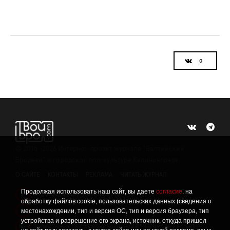
©
2015 -2026
Интернет-проект журнала "Балтийский
Бродвей" о городской поп-культуре Калининграда.
О САЙТЕ
КОНТАКТЫ
РЕКЛАМА
ЧИТАТЬ ЖУРНАЛ
Продолжая использовать наш сайт, вы даете
согласие
. на
Политика конфиденциальности
!
обработку файлов cookie, пользовательских данных (сведения о
Информация о проведении СОУТ
местонахождении, тип и версия ОС, тип и версия браузера, тип
!
устройства и разрешение его экрана, источник, откуда пришел
Данный сайт не предназначен для просмотра лицам
16+