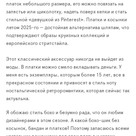
платок небольшого размера, его можно повязать на
запястье или щиколотку, надеть поверх кепки и стать
стильной «девушкой из
Pinterest
». Платки и косынки
летом 2025-го — достойная альтернатива шляпам, что
подтверждают образы круизных кол
лекций и
европейского
стрит
стайла
.
Этот классический аксессуар никогда не выйдет из
моды. В платки можно смело вкладывать деньги. У
меня есть экземпляры, которым более 15 лет, все в
прекрасном состоянии и привносят в стиль ноту
ностальгической
ретроромантики
, которая сейчас так
актуальна.
Я
обожаю
стиль
бохо
и безумно рада, что он любим
дизайнерами в этом сезоне. А
какой
бохо
-шик без
косынок,
бандан
и платков? Поэтому запасаюсь всеми