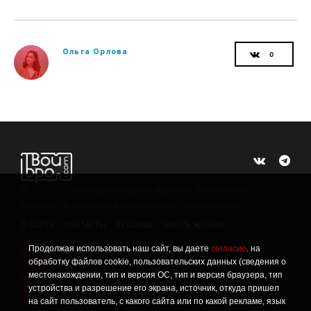
Ольга Орлова
©
2015 -2026
Интернет-проект журнала "Балтийский
Бродвей" о городской поп-культуре Калининграда.
О САЙТЕ
КОНТАКТЫ
РЕКЛАМА
ЧИТАТЬ ЖУРНАЛ
Продолжая использовать наш сайт, вы даете
согласие
. на
Политика конфиденциальности
!
обработку файлов cookie, пользовательских данных (сведения о
Информация о проведении СОУТ
местонахождении, тип и версия ОС, тип и версия браузера, тип
!
устройства и разрешение его экрана, источник, откуда пришел
Данный сайт не предназначен для просмотра лицам
16+
на сайт пользователь, с какого сайта или по какой рекламе, язык