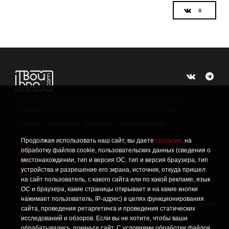
©
2015 -2026
Интернет-проект журнала "Балтийский
Бродвей" о городской поп-культуре Калининграда.
О САЙТЕ
КОНТАКТЫ
РЕКЛАМА
ЧИТАТЬ ЖУРНАЛ
Продолжая использовать наш сайт, вы даете
согласие
. на
Политика конфиденциальности
!
обработку файлов cookie, пользовательских данных (сведения о
Информация о проведении СОУТ
местонахождении, тип и версия ОС, тип и версия браузера, тип
!
устройства и разрешение его экрана, источник, откуда пришел
Данный сайт не предназначен для просмотра лицам
16+
на сайт пользователь, с какого сайта или по какой рекламе, язык
младше 16 лет.
ОС и браузера, какие страницы открывает и на какие кнопки
нажимает пользователь, IP-адрес) в целях функционирования
сайта, проведения ретаргетинга и проведения статических
исследований и обзоров. Если вы не хотите, чтобы ваши
Сетевое издание «Твой Бро», реестровая запись о
обрабатывались, покиньте сайт. С условиями обработки файлов