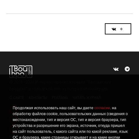
©
2015 -2026
Интернет-проект журнала "Балтийский
Бродвей" о городской поп-культуре Калининграда.
О САЙТЕ
КОНТАКТЫ
РЕКЛАМА
ЧИТАТЬ ЖУРНАЛ
Продолжая использовать наш сайт, вы даете
согласие
. на
Политика конфиденциальности
!
обработку файлов cookie, пользовательских данных (сведения о
Информация о проведении СОУТ
местонахождении, тип и версия ОС, тип и версия браузера, тип
!
устройства и разрешение его экрана, источник, откуда пришел
Данный сайт не предназначен для просмотра лицам
16+
на сайт пользователь, с какого сайта или по какой рекламе, язык
младше 16 лет.
ОС и браузера, какие страницы открывает и на какие кнопки