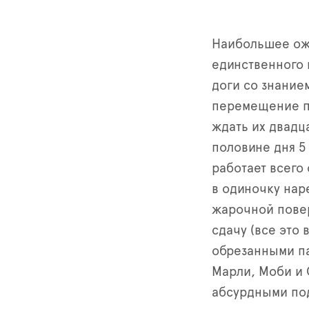
Наибольшее ожи
единственного 
доги со знание
перемещение по
ждать их двадц
половине дня 5
работает всего
в одиночку нар
жарочной повер
сдачу (все это 
обрезанными п
Марли, Моби и 
абсурдными под