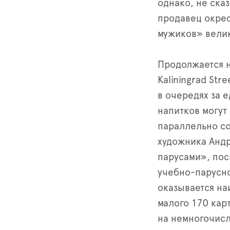
однако, не сказ
продавец окрес
мужиков» велик
Продолжается н
Kaliningrad St
в очередях за 
напитков могут
параллельно со
художника Андр
парусами», пос
учебно-парусно
оказывается на
малого 170 ка
на немногочисл