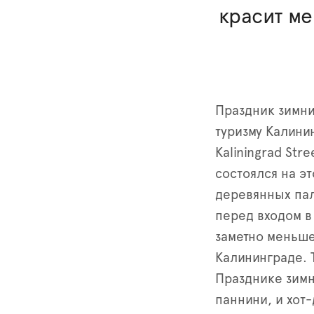
красит м
Праздник зимни
туризму Калини
Kaliningrad Str
состоялся на э
деревянных пал
перед входом в
заметно меньше
Калининграде. 
Празднике зимн
паннини, и хот