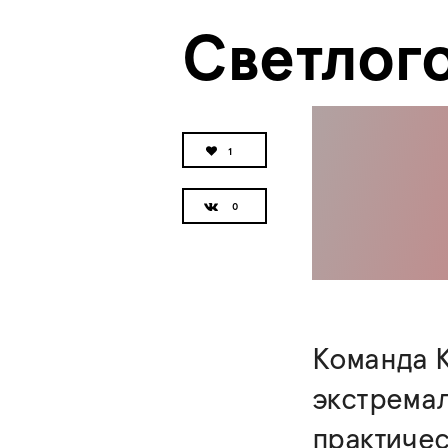
Светлог
1
Команда K
экстремал
практичес