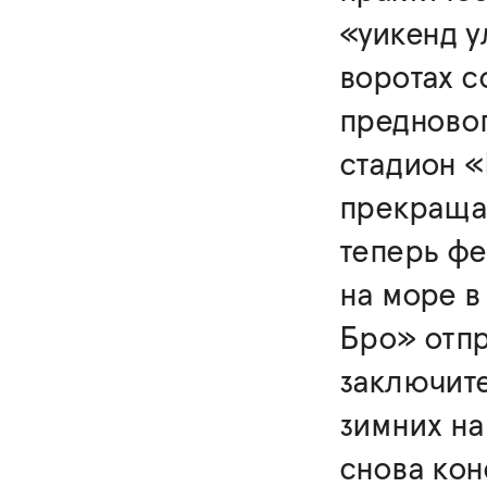
«уикенд 
воротах с
предновог
стадион «
прекраща
теперь фе
на море в
Бро» отпр
заключит
зимних на
снова кон