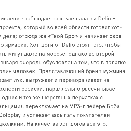
вление наблюдается возле палатки Delio -
проекта, который во всей области готовит хот-
м дела; отсюда же «Твой Бро» и начинает свое
 ярмарке. Хот-доги от Delio стоят того, чтобы
ать минут даже на морозе, однако во второй
 января очередь обусловлена тем, что в палатке
 один человек. Представляющий бренд мужчина
езает лук, выгружает и переворачивает на
хности сосиски, параллельно рассчитывает
в одних и тех же шерстяных перчатках с
альцами), переключает на MP3-плейере Боба
Coldplay и успевает засыпать покупателей
колками. На качестве хот-догов все это,