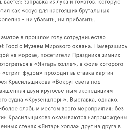
ывается: заправка из лука и томатов, которую
тил как «соус для настоящих брутальных
олепна - ни убавить, ни прибавить.
ачатое в прошлом году сотрудничество
reet Food с Музеем Мирового океана. Намерзшись
едой на морозе, посетители Праздника зимних
 отогреться в «Янтарь холле», в фойе которого
 «стрит-фудом» проходит выставка картин
ея Красильщикова «Вокруг света под
вященная двум кругосветным экспедициям
го судна «Крузенштерн». Выставка, однако,
иболее слабым местом всего мероприятия: без
ртин Красильщикова оказываются нагромождены
енных стенах «Янтарь холла» друг на друга в