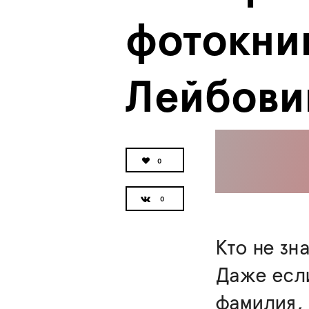
фотокниг
Лейбови
0
Кто не зн
Даже если
фамилия, 