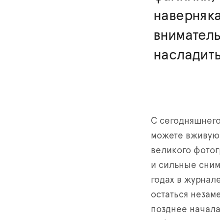
наверняка
вниматель
насладит
С сегодняшнего
можете вживую 
великого фото
и сильные сним
годах в журнале
остаться незам
позднее начала 