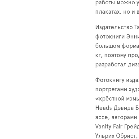
работы можно у
плакатах, но и 
Издательство T
фотокниги Энни
большом формат
кг, поэтому про
разработал диз
Фотокнигу изда
портретами худ
«крёстной мамы
Heads Дэвида Б
эссе, авторами
Vanity Fair Гре
Ульрих Обрист,