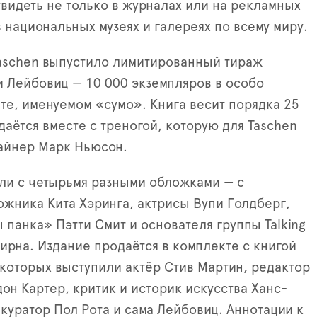
видеть не только в журналах или на рекламных
в национальных музеях и галереях по всему миру.
aschen выпустило лимитированный тираж
 Лейбовиц — 10 000 экземпляров в особо
е, именуемом «сумо». Книга весит порядка 25
даётся вместе с треногой, которую для Taschen
айнер Марк Ньюсон.
ли с четырьмя разными обложками — с
ожника Кита Хэринга, актрисы Вупи Голдберг,
 панка» Пэтти Смит и основателя группы Talking
ирна. Издание продаётся в комплекте с книгой
 которых выступили актёр Стив Мартин, редактор
йдон Картер, критик и историк искусства Ханс-
 куратор Пол Рота и сама Лейбовиц. Аннотации к