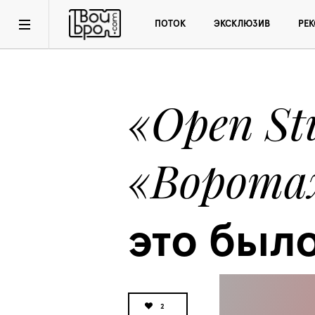
ПОТОК
ЭКСКЛЮЗИВ
РЕ
«Open Stu
«Ворота
это был
2