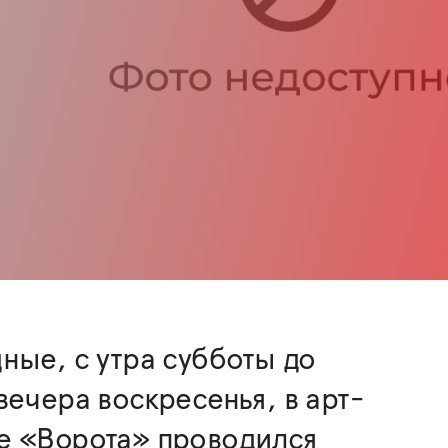
ные, с утра субботы до
вечера воскресенья, в арт-
е «Ворота» проводился