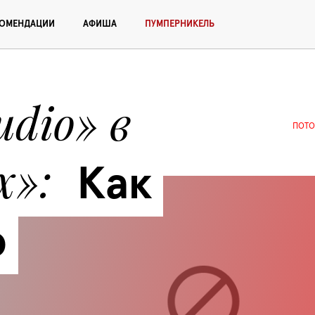
КОМЕНДАЦИИ
АФИША
ПУМПЕРНИКЕЛЬ
dio» в 
ПОТО
х»
Как 
о