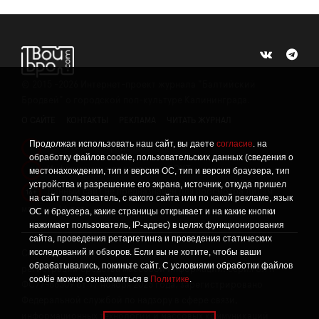
©
2015 -2026
Интернет-проект журнала "Балтийский
Бродвей" о городской поп-культуре Калининграда.
О САЙТЕ
КОНТАКТЫ
РЕКЛАМА
ЧИТАТЬ ЖУРНАЛ
Продолжая использовать наш сайт, вы даете
согласие
. на
Политика конфиденциальности
!
обработку файлов cookie, пользовательских данных (сведения о
Информация о проведении СОУТ
местонахождении, тип и версия ОС, тип и версия браузера, тип
!
устройства и разрешение его экрана, источник, откуда пришел
Данный сайт не предназначен для просмотра лицам
16+
на сайт пользователь, с какого сайта или по какой рекламе, язык
младше 16 лет.
ОС и браузера, какие страницы открывает и на какие кнопки
нажимает пользователь, IP-адрес) в целях функционирования
сайта, проведения ретаргетинга и проведения статических
исследований и обзоров. Если вы не хотите, чтобы ваши
Сетевое издание «Твой Бро», реестровая запись о
обрабатывались, покиньте сайт. С условиями обработки файлов
регистрации средства массовой информации: серия Эл №
cookie можно ознакомиться в
Политике
.
ФС77-86309 от 17 ноября 2023 года, зарегистрировано
Федеральной службой по надзору в сфере связи,
информационных технологий и массовых коммуникаций