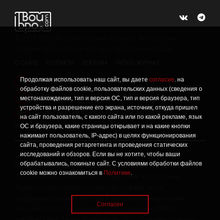
©
2015 -2026
Интернет-проект журнала "Балтийский
Бродвей" о городской поп-культуре Калининграда.
О САЙТЕ
КОНТАКТЫ
РЕКЛАМА
ЧИТАТЬ ЖУРНАЛ
Продолжая использовать наш сайт, вы даете
согласие
. на
Политика конфиденциальности
!
обработку файлов cookie, пользовательских данных (сведения о
Информация о проведении СОУТ
местонахождении, тип и версия ОС, тип и версия браузера, тип
!
устройства и разрешение его экрана, источник, откуда пришел
Данный сайт не предназначен для просмотра лицам
16+
на сайт пользователь, с какого сайта или по какой рекламе, язык
младше 16 лет.
ОС и браузера, какие страницы открывает и на какие кнопки
нажимает пользователь, IP-адрес) в целях функционирования
сайта, проведения ретаргетинга и проведения статических
исследований и обзоров. Если вы не хотите, чтобы ваши
Сетевое издание «Твой Бро», реестровая запись о
обрабатывались, покиньте сайт. С условиями обработки файлов
регистрации средства массовой информации: серия Эл №
cookie можно ознакомиться в
Политике
.
ФС77-86309 от 17 ноября 2023 года, зарегистрировано
Федеральной службой по надзору в сфере связи,
информационных технологий и массовых коммуникаций
Согласен
(Роскомнадзор). Учредитель: ООО «Стартап», ОГРН