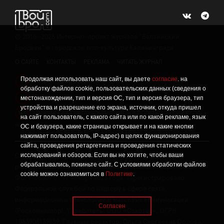
©
2015 -2026
Интернет-проект журнала "Балтийский
Бродвей" о городской поп-культуре Калининграда.
О САЙТЕ
КОНТАКТЫ
РЕКЛАМА
ЧИТАТЬ ЖУРНАЛ
Продолжая использовать наш сайт, вы даете
согласие
. на
Политика конфиденциальности
!
обработку файлов cookie, пользовательских данных (сведения о
Информация о проведении СОУТ
местонахождении, тип и версия ОС, тип и версия браузера, тип
!
устройства и разрешение его экрана, источник, откуда пришел
Данный сайт не предназначен для просмотра лицам
16+
на сайт пользователь, с какого сайта или по какой рекламе, язык
младше 16 лет.
ОС и браузера, какие страницы открывает и на какие кнопки
нажимает пользователь, IP-адрес) в целях функционирования
сайта, проведения ретаргетинга и проведения статических
исследований и обзоров. Если вы не хотите, чтобы ваши
Сетевое издание «Твой Бро», реестровая запись о
обрабатывались, покиньте сайт. С условиями обработки файлов
регистрации средства массовой информации: серия Эл №
cookie можно ознакомиться в
Политике
.
ФС77-86309 от 17 ноября 2023 года, зарегистрировано
Федеральной службой по надзору в сфере связи,
информационных технологий и массовых коммуникаций
Согласен
(Роскомнадзор). Учредитель: ООО «Стартап», ОГРН
1063906139659. Главный редактор: Ольга Сергеевна Орлова.