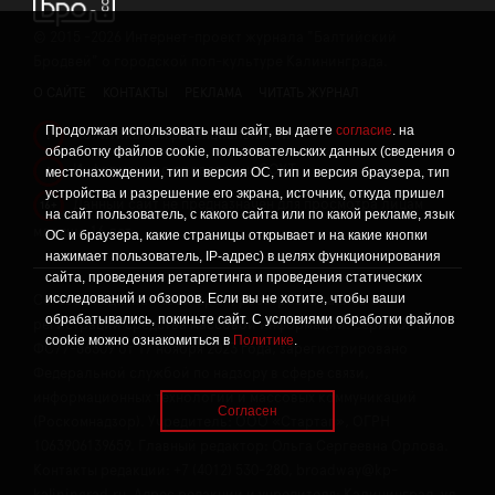
©
2015 -2026
Интернет-проект журнала "Балтийский
Бродвей" о городской поп-культуре Калининграда.
О САЙТЕ
КОНТАКТЫ
РЕКЛАМА
ЧИТАТЬ ЖУРНАЛ
Продолжая использовать наш сайт, вы даете
согласие
. на
Политика конфиденциальности
!
обработку файлов cookie, пользовательских данных (сведения о
Информация о проведении СОУТ
местонахождении, тип и версия ОС, тип и версия браузера, тип
!
устройства и разрешение его экрана, источник, откуда пришел
Данный сайт не предназначен для просмотра лицам
16+
на сайт пользователь, с какого сайта или по какой рекламе, язык
младше 16 лет.
ОС и браузера, какие страницы открывает и на какие кнопки
нажимает пользователь, IP-адрес) в целях функционирования
сайта, проведения ретаргетинга и проведения статических
исследований и обзоров. Если вы не хотите, чтобы ваши
Сетевое издание «Твой Бро», реестровая запись о
обрабатывались, покиньте сайт. С условиями обработки файлов
регистрации средства массовой информации: серия Эл №
cookie можно ознакомиться в
Политике
.
ФС77-86309 от 17 ноября 2023 года, зарегистрировано
Федеральной службой по надзору в сфере связи,
информационных технологий и массовых коммуникаций
Согласен
(Роскомнадзор). Учредитель: ООО «Стартап», ОГРН
1063906139659. Главный редактор: Ольга Сергеевна Орлова.
Контакты редакции: +7 (4012) 530-280, broadway@kp-