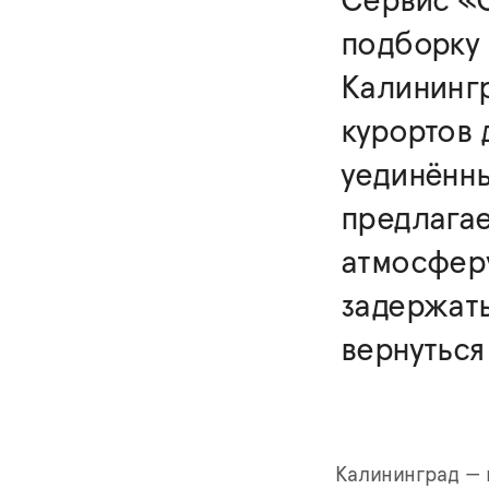
Сервис «
подборку 
Калинингр
курортов 
уединённы
предлагае
атмосферу
задержать
вернуться
Калининград — 