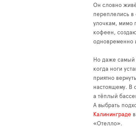
Он словно живё
переплелись в 
улочкам, мимо 
кофеен, создаю
одновременно и
Но даже самый
когда ноги уста
приятно вернут
настоящему. В о
а тёплый бассе
А выбрать под
Калининграде
в
«Отелло».