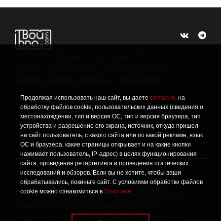
©
2015 -2026
Интернет-проект журнала "Балтийский
Бродвей" о городской поп-культуре Калининграда.
О САЙТЕ
КОНТАКТЫ
РЕКЛАМА
ЧИТАТЬ ЖУРНАЛ
Продолжая использовать наш сайт, вы даете
согласие
. на
Политика конфиденциальности
!
обработку файлов cookie, пользовательских данных (сведения о
Информация о проведении СОУТ
местонахождении, тип и версия ОС, тип и версия браузера, тип
!
устройства и разрешение его экрана, источник, откуда пришел
Данный сайт не предназначен для просмотра лицам
16+
на сайт пользователь, с какого сайта или по какой рекламе, язык
младше 16 лет.
ОС и браузера, какие страницы открывает и на какие кнопки
нажимает пользователь, IP-адрес) в целях функционирования
сайта, проведения ретаргетинга и проведения статических
исследований и обзоров. Если вы не хотите, чтобы ваши
Сетевое издание «Твой Бро», реестровая запись о
обрабатывались, покиньте сайт. С условиями обработки файлов
регистрации средства массовой информации: серия Эл №
cookie можно ознакомиться в
Политике
.
ФС77-86309 от 17 ноября 2023 года, зарегистрировано
Федеральной службой по надзору в сфере связи,
информационных технологий и массовых коммуникаций