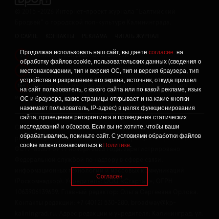
©
2015 -2026
Интернет-проект журнала "Балтийский
Бродвей" о городской поп-культуре Калининграда.
О САЙТЕ
КОНТАКТЫ
РЕКЛАМА
ЧИТАТЬ ЖУРНАЛ
Продолжая использовать наш сайт, вы даете
согласие
. на
Политика конфиденциальности
!
обработку файлов cookie, пользовательских данных (сведения о
Информация о проведении СОУТ
местонахождении, тип и версия ОС, тип и версия браузера, тип
!
устройства и разрешение его экрана, источник, откуда пришел
Данный сайт не предназначен для просмотра лицам
16+
на сайт пользователь, с какого сайта или по какой рекламе, язык
младше 16 лет.
ОС и браузера, какие страницы открывает и на какие кнопки
нажимает пользователь, IP-адрес) в целях функционирования
сайта, проведения ретаргетинга и проведения статических
исследований и обзоров. Если вы не хотите, чтобы ваши
Сетевое издание «Твой Бро», реестровая запись о
обрабатывались, покиньте сайт. С условиями обработки файлов
регистрации средства массовой информации: серия Эл №
cookie можно ознакомиться в
Политике
.
ФС77-86309 от 17 ноября 2023 года, зарегистрировано
Федеральной службой по надзору в сфере связи,
информационных технологий и массовых коммуникаций
Согласен
(Роскомнадзор). Учредитель: ООО «Стартап», ОГРН
1063906139659. Главный редактор: Ольга Сергеевна Орлова.
Контакты редакции: +7 (4012) 530-280, broadway@kp-
kaliningrad.ru. Адрес редакции и учредителя: Калининград, ул.