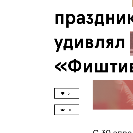
праздник
удивлял 
«Фишти
0