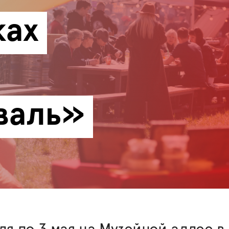
ах 
валь»