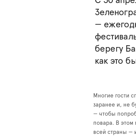
С 30 апре
Зеленогр
— ежегод
фестивал
берегу Ба
как это б
Многие гости с
заранее и, не 
— чтобы попро
повара. В этом 
всей страны — и