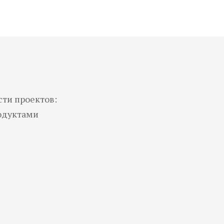
сти проектов:
родуктами