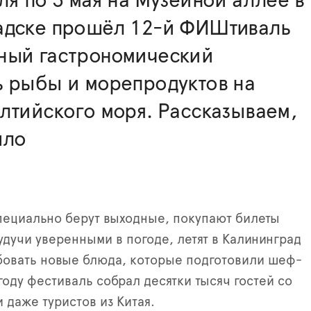
ля по 3 мая на Музейной аллее в
адске прошёл 12-й ФИШтиваль
ный гастрономический
ь рыбы и морепродуктов на
лтийского моря. Рассказываем,
ыло
пециально берут выходные, покупают билеты
будучи уверенными в погоде, летят в Калининград
бовать новые блюда, которые подготовили шеф-
году фестиваль собрал десятки тысяч гостей со
 даже туристов из Китая.