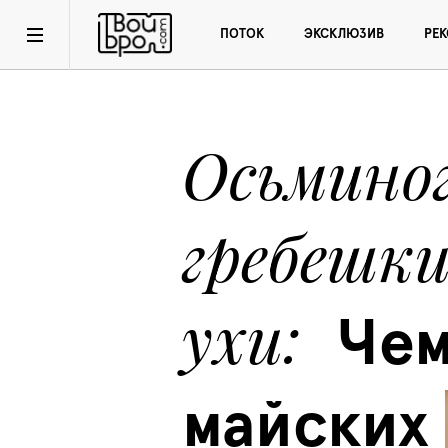
ПОТОК
ЭКСКЛЮЗИВ
РЕ
Осьминог
гребешки
ухи
Чем
майских 