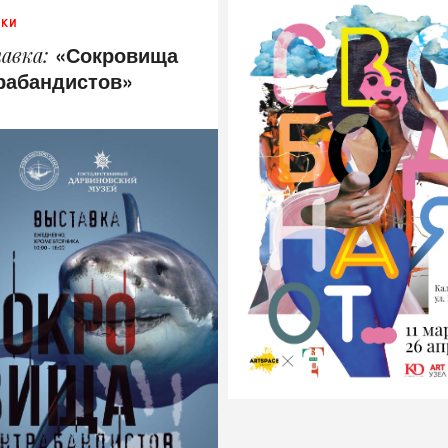
ВКИ
«Сокровища
авка
рабандистов»