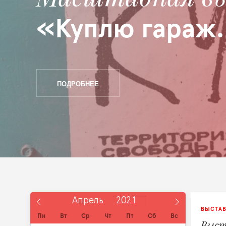
«Куплю гараж.
ПОДРОБНЕЕ
ВЫСТА
Пн
Вт
Ср
Чт
Пт
Сб
Вс
Выст