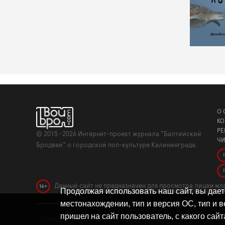
О 
КО
РЕ
©
2015 -2026
Интернет-проект журнала "Балтийский
ЧИ
Бродвей" о городской поп-культуре Калининграда.
!
!
Данный сайт не предназначен для просмотра лицам мла
16+
Продолжая использовать наш сайт, вы дае
местонахождении, тип и версия ОС, тип и в
пришел на сайт пользователь, с какого сайт
Сетевое издание «Твой Бро», реестровая запись о регистр