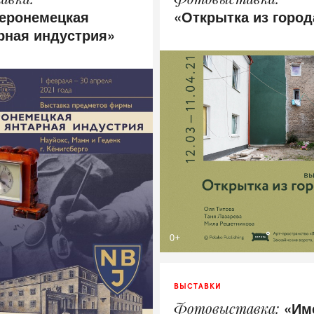
еронемецкая
«Открытка из город
рная индустрия»
ВЫСТАВКИ
«Им
Фотовыставка