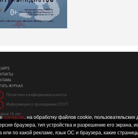
САЙТЕ
НТАКТЫ
КЛАМА
ТАТЬ ЖУРНАЛ
Политика конфиденциальности
Информация о проведении СОУТ
дше 16 лет.
те
согласие
. на обработку файлов cookie, пользовательских
ерсия браузера, тип устройства и разрешение его экрана, ис
а или по какой рекламе, язык ОС и браузера, какие страниц
ации средства массовой информации: серия Эл № ФС77-86309 от 17 ноя