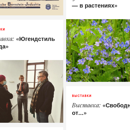
— в растениях»
ВКИ
«Югендстиль
авка
да»
ВЫСТАВКИ
«Свобод
Выставка
от...»