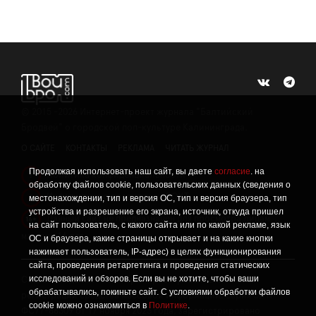
©
2015 -2026
Интернет-проект журнала "Балтийский
Бродвей" о городской поп-культуре Калининграда.
О САЙТЕ
КОНТАКТЫ
РЕКЛАМА
ЧИТАТЬ ЖУРНАЛ
Продолжая использовать наш сайт, вы даете
согласие
. на
Политика конфиденциальности
!
обработку файлов cookie, пользовательских данных (сведения о
Информация о проведении СОУТ
местонахождении, тип и версия ОС, тип и версия браузера, тип
!
устройства и разрешение его экрана, источник, откуда пришел
Данный сайт не предназначен для просмотра лицам
16+
на сайт пользователь, с какого сайта или по какой рекламе, язык
младше 16 лет.
ОС и браузера, какие страницы открывает и на какие кнопки
нажимает пользователь, IP-адрес) в целях функционирования
сайта, проведения ретаргетинга и проведения статических
исследований и обзоров. Если вы не хотите, чтобы ваши
Сетевое издание «Твой Бро», реестровая запись о
обрабатывались, покиньте сайт. С условиями обработки файлов
регистрации средства массовой информации: серия Эл №
cookie можно ознакомиться в
Политике
.
ФС77-86309 от 17 ноября 2023 года, зарегистрировано