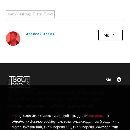
Калининград Сити Джаз
Алексей Алеев
©
2015 -2026
Интернет-проект журнала "Балтийский
Бродвей" о городской поп-культуре Калининграда.
О САЙТЕ
КОНТАКТЫ
РЕКЛАМА
ЧИТАТЬ ЖУРНАЛ
Продолжая использовать наш сайт, вы даете
согласие
. на
Политика конфиденциальности
!
обработку файлов cookie, пользовательских данных (сведения о
Информация о проведении СОУТ
местонахождении, тип и версия ОС, тип и версия браузера, тип
!