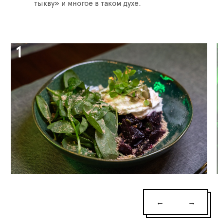
тыкву» и многое в таком духе.
←
→