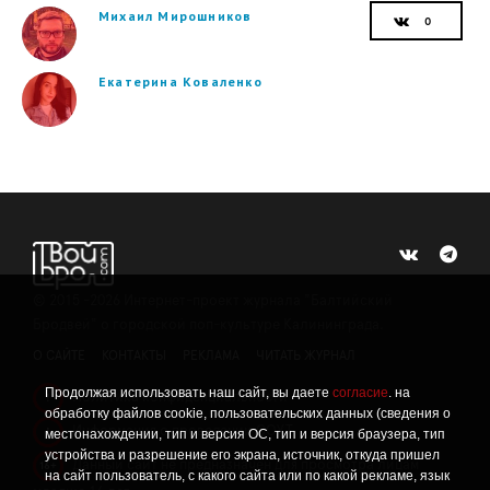
Михаил Мирошников
Екатерина Коваленко
©
2015 -2026
Интернет-проект журнала "Балтийский
Бродвей" о городской поп-культуре Калининграда.
О САЙТЕ
КОНТАКТЫ
РЕКЛАМА
ЧИТАТЬ ЖУРНАЛ
Продолжая использовать наш сайт, вы даете
согласие
. на
Политика конфиденциальности
!
обработку файлов cookie, пользовательских данных (сведения о
Информация о проведении СОУТ
местонахождении, тип и версия ОС, тип и версия браузера, тип
!
устройства и разрешение его экрана, источник, откуда пришел
Данный сайт не предназначен для просмотра лицам
16+
на сайт пользователь, с какого сайта или по какой рекламе, язык