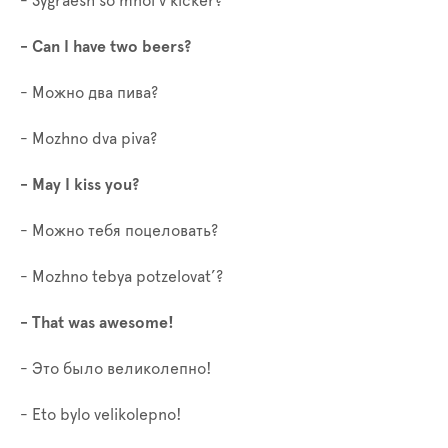
- Sygraesh so mnoi v kicker?
- Can I have two beers?
- Можно два пива?
- Mozhno dva piva?
- May I kiss you?
- Можно тебя поцеловать?
- Mozhno tebya potzelovat’?
- That was awesome!
- Это было великолепно!
- Eto bylo velikolepno!