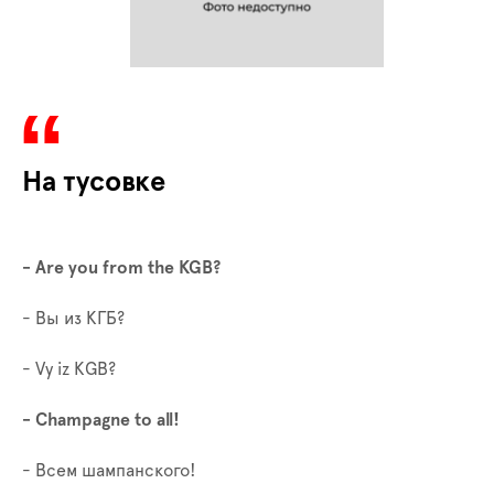
На тусовке
- Are you from the KGB?
- Вы из КГБ?
-
Vy
iz
KGB
?
-
Champagne
to
all
!
- Всем шампанского!