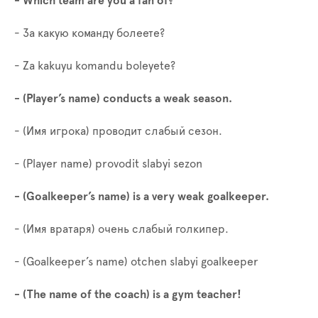
- Which team are you a fan of?
- За какую команду болеете?
- Za kakuyu komandu boleyete?
- (Player’s name) conducts a weak season.
- (Имя игрока) проводит слабый сезон.
- (Player name) provodit slabyi sezon
- (Goalkeeper’s name) is a very weak goalkeeper.
- (Имя вратаря) очень слабый голкипер.
- (Goalkeeper’s name) otchen slabyi goalkeeper
- (The name of the coach) is a gym teacher!