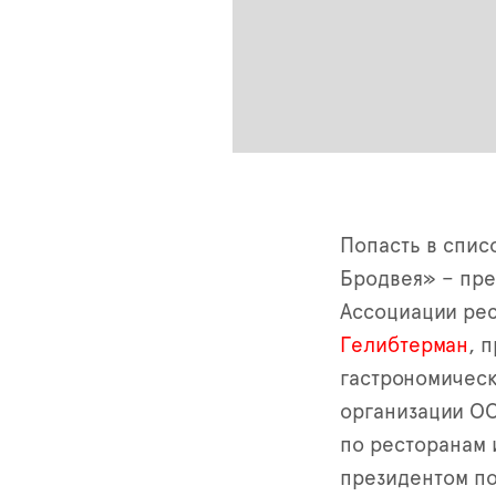
Попасть в спис
Бродвея» – пре
Ассоциации рес
Гелибтерман
, 
гастрономичес
организации О
по ресторанам 
президентом по