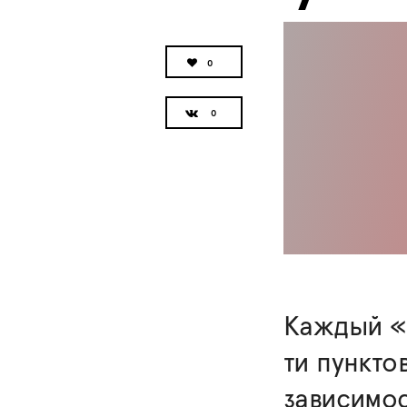
0
Каждый «Б
ти пункто
зависимос