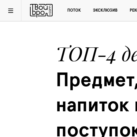
ПОТОК
ЭКСКЛЮЗИВ
РЕ
ТОП-4 д
Предмет,
напиток и
поступо