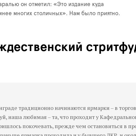
аралью он отметил: «Это издание куда
мнее многих столичных». Нам было приятно.
ождественский стритфу
нграде традиционно начинаются ярмарки – в торгов
луй, наша любимая – та, что проходит у Кафедрально
ишлось покочевать, прежде чем остановиться в пр
 раньше ярмарка проходила и у бывшего ДКР, и окол