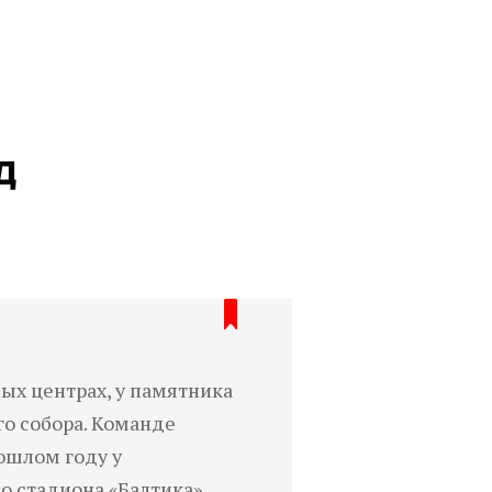
д
ых центрах, у памятника
го собора. Команде
ошлом году у
о стадиона «Балтика».