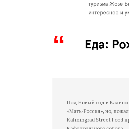
туризма Жозе Б
интереснее и у
Еда: Р
Под Новый год в Калини
«Мать-Россия», но, пожа
Kaliningrad
Street
Food
пр
Кафедрального собора, –