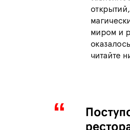
открытий,
магически
миром и 
оказалось
читайте 
Поступ
рестор