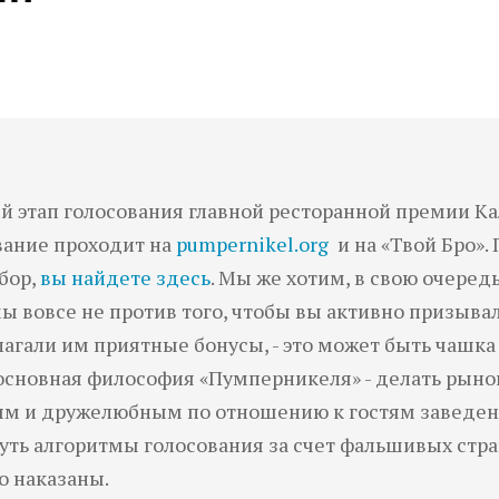
ый этап голосования главной ресторанной премии К
вание проходит на
pumpernikel
.
org
и
на «Твой Бро»
.
бор,
вы найдете здесь
. Мы же хотим, в свою очеред
 мы вовсе не против того, чтобы вы активно призыва
лагали им приятные бонусы, - это может быть чашка 
основная философия «Пумперникеля» - делать рыно
м и дружелюбным по отношению к гостям заведений
нуть алгоритмы голосования за счет фальшивых стра
о наказаны.