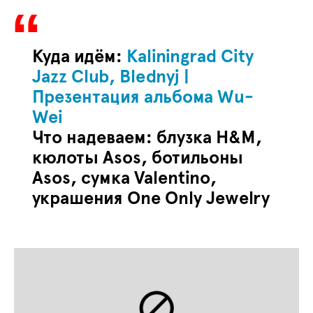
Куда идём:
Kaliningrad City
Jazz Club, Blednyj |
Презентация альбома Wu-
Wei
Что надеваем: блузка
H
&
M
,
кюлоты
Asos
, ботильоны
Asos
, сумка
Valentino
,
украшения
One
Only
Jewelry