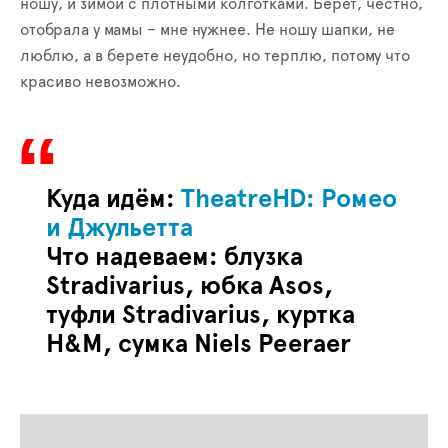
ношу, и зимой с плотными колготками. Берет, честно,
отобрала у мамы – мне нужнее. Не ношу шапки, не
люблю, а в берете неудобно, но терплю, потому что
красиво невозможно.
Куда идём:
TheatreHD: Ромео
и Джульетта
Что надеваем: блузка
Stradivarius
, юбка
Asos
,
туфли
Stradivarius
, куртка
H
&
M
, сумка Niels Peeraer