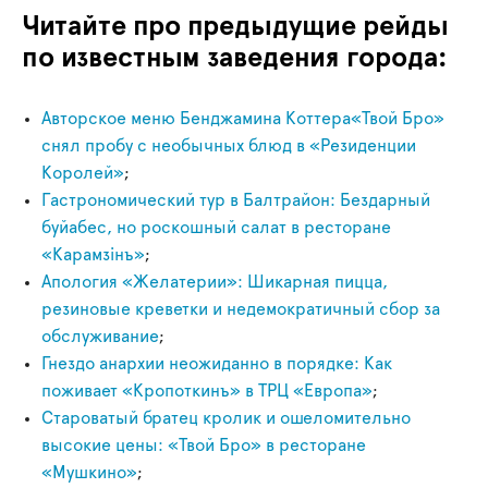
Читайте про предыдущие рейды
по известным заведения города:
Авторское меню Бенджамина Коттера«Твой Бро»
снял пробу с необычных блюд в «Резиденции
Королей»
;
Гастрономический тур в Балтрайон: Бездарный
буйабес, но роскошный салат в ресторане
«Карамзiнъ»
;
Апология «Желатерии»: Шикарная пицца,
резиновые креветки и недемократичный сбор за
обслуживание
;
Гнездо анархии неожиданно в порядке: Как
поживает «Кропоткинъ» в ТРЦ «Европа»
;
Староватый братец кролик и ошеломительно
высокие цены: «Твой Бро» в ресторане
«Мушкино»
;