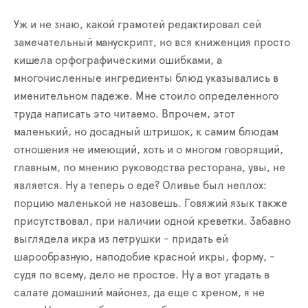
Уж и не знаю, какой грамотей редактировал сей
замечательный манускрипт, но вся книженция просто
кишела орфографическими ошибками, а
многочисленные ингредиенты блюд указывались в
именительном падеже. Мне стоило определенного
труда написать это читаемо. Впрочем, этот
маленький, но досадный штришок, к самим блюдам
отношения не имеющий, хоть и о многом говорящий,
главным, по мнению руководства ресторана, увы, не
является. Ну а теперь о еде? Оливье был неплох:
порцию маленькой не назовешь. Говяжий язык также
присутствовал, при наличии одной креветки. Забавно
выглядела икра из петрушки - придать ей
шарообразную, наподобие красной икры, форму, -
судя по всему, дело не простое. Ну а вот угадать в
салате домашний майонез, да еще с хреном, я не