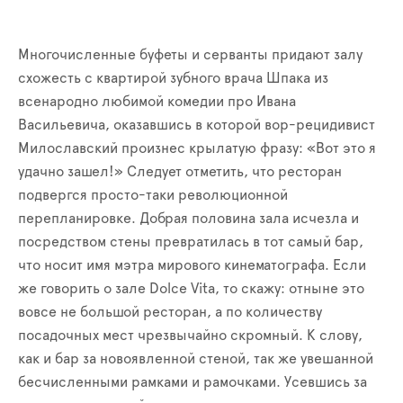
Многочисленные буфеты и серванты придают залу
схожесть с квартирой зубного врача Шпака из
всенародно любимой комедии про Ивана
Васильевича, оказавшись в которой вор-рецидивист
Милославский произнес крылатую фразу: «Вот это я
удачно зашел!» Следует отметить, что ресторан
подвергся просто-таки революционной
перепланировке. Добрая половина зала исчезла и
посредством стены превратилась в тот самый бар,
что носит имя мэтра мирового кинематографа. Если
же говорить о зале
Dolce
Vita
, то скажу: отныне это
вовсе не большой ресторан, а по количеству
посадочных мест чрезвычайно скромный. К слову,
как и бар за новоявленной стеной, так же увешанной
бесчисленными рамками и рамочками. Усевшись за