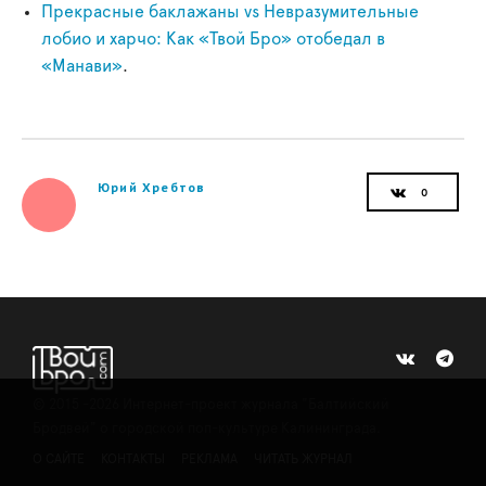
Прекрасные баклажаны vs Невразумительные
лобио и харчо: Как «Твой Бро» отобедал в
«Манави»
.
Юрий Хребтов
©
2015 -2026
Интернет-проект журнала "Балтийский
Бродвей" о городской поп-культуре Калининграда.
О САЙТЕ
КОНТАКТЫ
РЕКЛАМА
ЧИТАТЬ ЖУРНАЛ