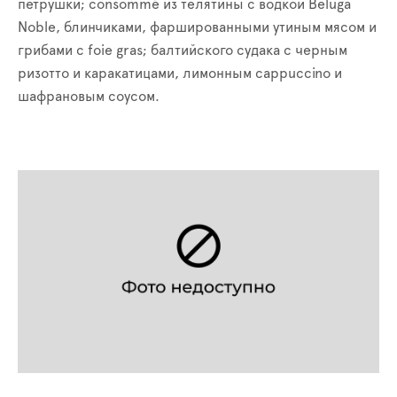
петрушки;
consomm
é из телятины с водкой
Beluga
Noble
, блинчиками, фаршированными утиным мясом и
грибами с
foie
gras
; балтийского судака с черным
ризотто и каракатицами, лимонным
cappuccino
и
шафрановым соусом.