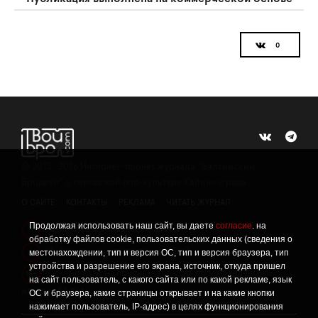
©
2015 -2026
Интернет-проект журнала "Балтийский
Бродвей" о городской поп-культуре Калининграда.
О САЙТЕ
КОНТАКТЫ
РЕКЛАМА
ЧИТАТЬ ЖУРНАЛ
Продолжая использовать наш сайт, вы даете
согласие
. на
Политика конфиденциальности
!
обработку файлов cookie, пользовательских данных (сведения о
Информация о проведении СОУТ
местонахождении, тип и версия ОС, тип и версия браузера, тип
!
устройства и разрешение его экрана, источник, откуда пришел
Данный сайт не предназначен для просмотра лицам
16+
на сайт пользователь, с какого сайта или по какой рекламе, язык
младше 16 лет.
ОС и браузера, какие страницы открывает и на какие кнопки
нажимает пользователь, IP-адрес) в целях функционирования