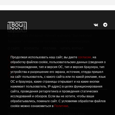
©
2015 -2026
Интернет-проект журнала "Балтийский
Бродвей" о городской поп-культуре Калининграда.
О САЙТЕ
КОНТАКТЫ
РЕКЛАМА
ЧИТАТЬ ЖУРНАЛ
Продолжая использовать наш сайт, вы даете
согласие
. на
Политика конфиденциальности
!
обработку файлов cookie, пользовательских данных (сведения о
Информация о проведении СОУТ
местонахождении, тип и версия ОС, тип и версия браузера, тип
!
устройства и разрешение его экрана, источник, откуда пришел
Данный сайт не предназначен для просмотра лицам
16+
на сайт пользователь, с какого сайта или по какой рекламе, язык
младше 16 лет.
ОС и браузера, какие страницы открывает и на какие кнопки
нажимает пользователь, IP-адрес) в целях функционирования
сайта, проведения ретаргетинга и проведения статических
исследований и обзоров. Если вы не хотите, чтобы ваши
Сетевое издание «Твой Бро», реестровая запись о
обрабатывались, покиньте сайт. С условиями обработки файлов
регистрации средства массовой информации: серия Эл №
cookie можно ознакомиться в
Политике
.
ФС77-86309 от 17 ноября 2023 года, зарегистрировано
Федеральной службой по надзору в сфере связи,