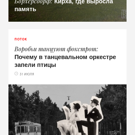
Кирха, где выросла
Борхерсдорф
память
ПОТОК
Воробьи танцуют фокстрот
Почему в танцевальном оркестре
запели птицы
31 ИЮЛЯ