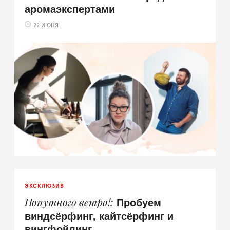
аромаэкспертами
22 ИЮНЯ
ЭКСКЛЮЗИВ
Пробуем
Попутного ветра!
виндсёрфинг, кайтсёрфинг и
вингфойлинг