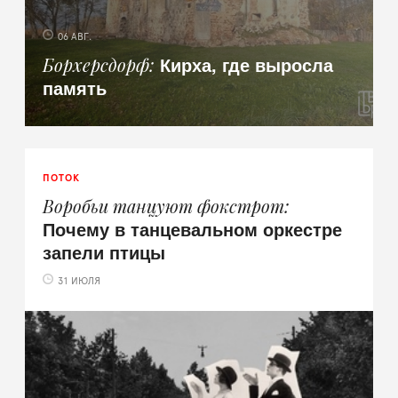
06 АВГ.
Кирха, где выросла
Борхерсдорф
память
ПОТОК
Воробьи танцуют фокстрот
Почему в танцевальном оркестре
запели птицы
31 ИЮЛЯ