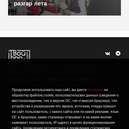
разгар лета
©
2015 -2026
Интернет-проект журнала "Балтийский
Бродвей" о городской поп-культуре Калининграда.
О САЙТЕ
КОНТАКТЫ
РЕКЛАМА
ЧИТАТЬ ЖУРНАЛ
Продолжая использовать наш сайт, вы даете
согласие
. на
Политика конфиденциальности
!
обработку файлов cookie, пользовательских данных (сведения о
Информация о проведении СОУТ
местонахождении, тип и версия ОС, тип и версия браузера, тип
!
устройства и разрешение его экрана, источник, откуда пришел
Данный сайт не предназначен для просмотра лицам
16+
на сайт пользователь, с какого сайта или по какой рекламе, язык
младше 16 лет.
ОС и браузера, какие страницы открывает и на какие кнопки
нажимает пользователь, IP-адрес) в целях функционирования
сайта, проведения ретаргетинга и проведения статических