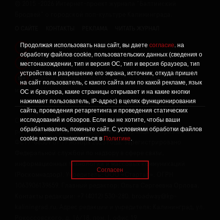
©
2015 -2026
Интернет-проект журнала "Балтийский
Бродвей" о городской поп-культуре Калининграда.
О САЙТЕ
КОНТАКТЫ
РЕКЛАМА
ЧИТАТЬ ЖУРНАЛ
Продолжая использовать наш сайт, вы даете
согласие
. на
Политика конфиденциальности
!
обработку файлов cookie, пользовательских данных (сведения о
Информация о проведении СОУТ
местонахождении, тип и версия ОС, тип и версия браузера, тип
!
устройства и разрешение его экрана, источник, откуда пришел
Данный сайт не предназначен для просмотра лицам
16+
на сайт пользователь, с какого сайта или по какой рекламе, язык
младше 16 лет.
ОС и браузера, какие страницы открывает и на какие кнопки
нажимает пользователь, IP-адрес) в целях функционирования
сайта, проведения ретаргетинга и проведения статических
исследований и обзоров. Если вы не хотите, чтобы ваши
Сетевое издание «Твой Бро», реестровая запись о
обрабатывались, покиньте сайт. С условиями обработки файлов
регистрации средства массовой информации: серия Эл №
cookie можно ознакомиться в
Политике
.
ФС77-86309 от 17 ноября 2023 года, зарегистрировано
Федеральной службой по надзору в сфере связи,
информационных технологий и массовых коммуникаций
Согласен
(Роскомнадзор). Учредитель: ООО «Стартап», ОГРН
1063906139659. Главный редактор: Ольга Сергеевна Орлова.
Контакты редакции: +7 (4012) 530-280, broadway@kp-
kaliningrad.ru. Адрес редакции и учредителя: Калининград, ул.
Рокоссовского, д. 16/18, пом. I, офис 19