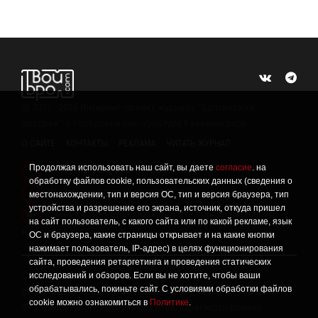
©
2015 -2026
Интернет-проект журнала "Балтийский
Бродвей" о городской поп-культуре Калининграда.
О САЙТЕ
КОНТАКТЫ
РЕКЛАМА
ЧИТАТЬ ЖУРНАЛ
Продолжая использовать наш сайт, вы даете
согласие
. на
Политика конфиденциальности
!
обработку файлов cookie, пользовательских данных (сведения о
Информация о проведении СОУТ
местонахождении, тип и версия ОС, тип и версия браузера, тип
!
устройства и разрешение его экрана, источник, откуда пришел
Данный сайт не предназначен для просмотра лицам
16+
на сайт пользователь, с какого сайта или по какой рекламе, язык
младше 16 лет.
ОС и браузера, какие страницы открывает и на какие кнопки
нажимает пользователь, IP-адрес) в целях функционирования
сайта, проведения ретаргетинга и проведения статических
исследований и обзоров. Если вы не хотите, чтобы ваши
Сетевое издание «Твой Бро», реестровая запись о
обрабатывались, покиньте сайт. С условиями обработки файлов
регистрации средства массовой информации: серия Эл №
cookie можно ознакомиться в
Политике
.
ФС77-86309 от 17 ноября 2023 года, зарегистрировано