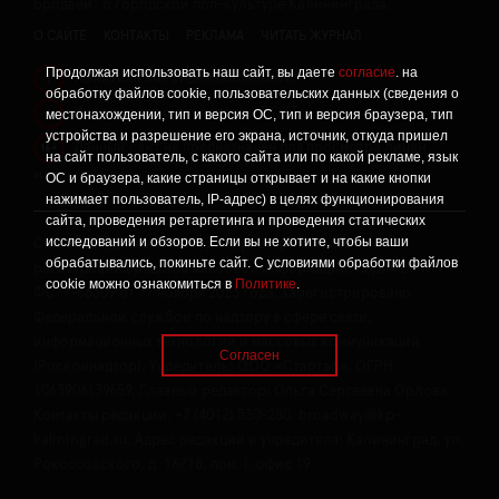
Бродвей" о городской поп-культуре Калининграда.
О САЙТЕ
КОНТАКТЫ
РЕКЛАМА
ЧИТАТЬ ЖУРНАЛ
Продолжая использовать наш сайт, вы даете
согласие
. на
Политика конфиденциальности
!
обработку файлов cookie, пользовательских данных (сведения о
Информация о проведении СОУТ
местонахождении, тип и версия ОС, тип и версия браузера, тип
!
устройства и разрешение его экрана, источник, откуда пришел
Данный сайт не предназначен для просмотра лицам
16+
на сайт пользователь, с какого сайта или по какой рекламе, язык
младше 16 лет.
ОС и браузера, какие страницы открывает и на какие кнопки
нажимает пользователь, IP-адрес) в целях функционирования
сайта, проведения ретаргетинга и проведения статических
исследований и обзоров. Если вы не хотите, чтобы ваши
Сетевое издание «Твой Бро», реестровая запись о
обрабатывались, покиньте сайт. С условиями обработки файлов
регистрации средства массовой информации: серия Эл №
cookie можно ознакомиться в
Политике
.
ФС77-86309 от 17 ноября 2023 года, зарегистрировано
Федеральной службой по надзору в сфере связи,
информационных технологий и массовых коммуникаций
Согласен
(Роскомнадзор). Учредитель: ООО «Стартап», ОГРН
1063906139659. Главный редактор: Ольга Сергеевна Орлова.
Контакты редакции: +7 (4012) 530-280, broadway@kp-
kaliningrad.ru. Адрес редакции и учредителя: Калининград, ул.
Рокоссовского, д. 16/18, пом. I, офис 19